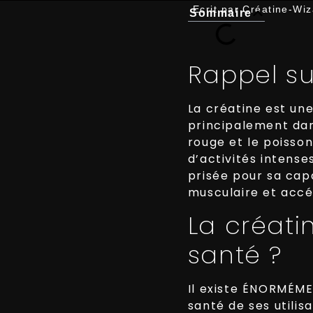
Ecrit par
Créatine-Wiz
Sommaire
Rappel su
La créatine est un
principalement dan
rouge et le poisson
d’activités intens
prisée pour sa cap
musculaire et accé
La créati
santé ?
Il existe ÉNORMÉME
santé de ses utilisa