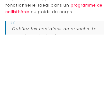
fonctionnelle
. Idéal dans un
programme de
callisthénie
au poids du corps.
Oubliez les centaines de crunchs. Le
mountain climber forge une
ceinture abdominale solide et
fonctionnelle en travaillant force,
stabilité et cardio en un seul
mouvement.
Erreurs courantes et variations
pour progresser
Bien exécuter le mouvement sans se
blesser est
crucial. Voici les pièges à