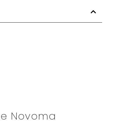
 vous vous interrogez sur
Novoma
?
u marché, choisir n’est jamais simple.
crible les
avis clients sur Novoma
…
 rien n’échappera à notre analyse.
isent dans les faits. Découvrez sans
ilisateurs au quotidien.
 de Novoma