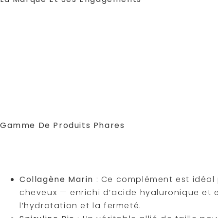
Novoma est une entreprise française de complém
date exacte n’est pas précisée,
Novoma s’engag
qualité
. La marque utilise notamment de l’huile 
garantissant une pêche respectueuse de la bio
repose sur l’utilisation d’ingrédients naturels 
française. Les compléments alimentaires, comm
sur le territoire français. Le label Friend of the 
est issu d’une pêche durable, respectueuse de 
qualité
non négligeable.
Gamme De Produits Phares
Parlons maintenant des compléments alimentair
conçus pour cibler vos besoins ciblés et amélior
Laissez-nous vous les présenter sans plus atten
Collagène Marin
: Ce complément est idéal p
cheveux — enrichi d’acide hyaluronique et e
l’hydratation et la fermeté.