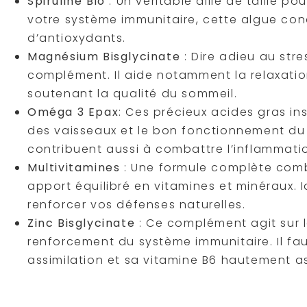
Spiruline Bio
: Un véritable allié de taille p
votre système immunitaire, cette algue con
d’antioxydants.
Magnésium Bisglycinate
: Dire adieu au stre
complément. Il aide notamment la relaxatio
soutenant la qualité du sommeil.
Oméga 3 Epax
: Ces précieux acides gras in
des vaisseaux et le bon fonctionnement du 
contribuent aussi à combattre l’inflammatio
Multivitamines
: Une formule complète comb
apport équilibré en vitamines et minéraux. I
renforcer vos défenses naturelles.
Zinc Bisglycinate
: Ce complément agit sur 
renforcement du système immunitaire. Il fa
assimilation et sa vitamine B6 hautement as
Avec cette gamme, vous avez tout ce qu’il faut