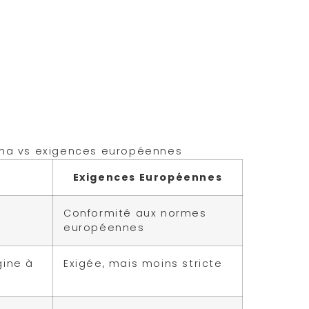
e. Un vrai plus, non ? Novoma se
 notamment en matière de
n de Novoma est de type I et III,
ement prouvée. Concrètement, le
oids moléculaire, ce qui garantit une
ts visibles sur la peau et les
oma vs exigences européennes
Exigences Européennes
Conformité aux normes
européennes
gine à
Exigée, mais moins stricte