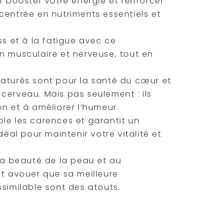
our booster votre énergie et renforcer
centrée en nutriments essentiels et
ss et à la fatigue avec ce
n musculaire et nerveuse, tout en
saturés sont pour la santé du cœur et
cerveau. Mais pas seulement : ils
n et à améliorer l’humeur.
le les carences et garantit un
déal pour maintenir votre vitalité et
la beauté de la peau et au
ut avouer que sa meilleure
similable sont des atouts.
 pour prendre soin de votre santé et