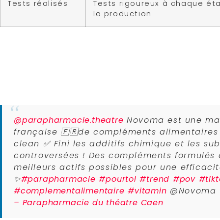
Tests réalisés
Tests rigoureux à chaque ét
la production
Novoma mise sur une politique d’information cli
produits ultra-détaillées. La composition exact
collagène marin porte le label « Clean Label », as
valeurs de Novoma sont basées sur la
transpare
composants : on est là au cœur de leur engag
@parapharmacie.theatre
Novoma est une ma
française 🇫🇷de compléments alimentaires
clean ✅ Fini les additifs chimique et les su
controversées ! Des compléments formulés 
meilleurs actifs possibles pour une efficaci
✨
#parapharmacie
#pourtoi
#trend
#pov
#tik
#complementalimentaire
#vitamin
@Novoma
– Parapharmacie du théatre Caen