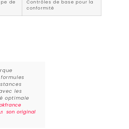
ape de
Contrôles de base pour la
conformité
ents transparente, avec des fiches
e de chaque produit est disponible. Le
surant zéro additif artificiels. Les
nce et la traçabilité
des
ement.
rque
 formules
bstances
avec les
té optimale
tokfrance
♬ son original