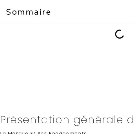
Sommaire
Vous cherchez des compléments alimentaires et
C’est bien naturel : face à l’offre pléthorique d
Plutôt que de simples affirmations, passons au 
Des produits bio à leur fameux collagène marin,
Mais voyons surtout si ces promesses se concrét
plus attendre ce qu’en pensent réellement les ut
Présentation générale
La Marque Et Ses Engagements