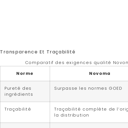
de votre beauté de manière naturelle et efficac
distingue par ses innovations technologiques,
biodisponibilité et de formats. Le collagène mari
hydrolysé Naticol, dont l’efficacité est cliniqu
collagène marin hydrolysé Naticol a un faible p
absorption optimale par l’organisme
et des effe
articulations. Un avantage de taille.
Transparence Et Traçabilité
Comparatif des exigences qualité Nov
Norme
Novoma
Pureté des
Surpasse les normes GOED
ingrédients
Traçabilité
Traçabilité complète de l’ori
la distribution