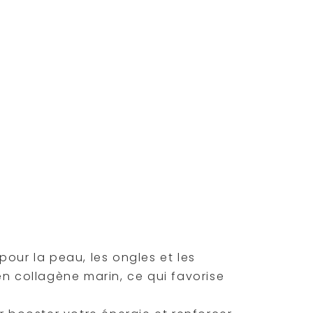
ents alimentaires née en 2012. Si la
e à proposer des produits de
Epax certifiée Friend of the Sea —
diversité. La philosophie de Novoma
et une fabrication rigoureusement
e l’Omega 3 Epax, sont donc produits
Sea certifie que l’huile de poisson Epax
l’environnement.
Voilà un gage de
es phares de Novoma : ils sont
er votre bien-être au quotidien.
dre.
our la peau, les ongles et les
n collagène marin, ce qui favorise