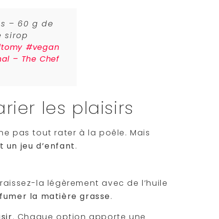
ts – 60 g de
 sirop
ftomy
#vegan
nal – The Chef
rier les plaisirs
: ne pas tout rater à la poêle. Mais
t un jeu d’enfant
.
raissez-la légèrement avec de l’huile
 fumer la matière grasse
.
sir
. Chaque option apporte une