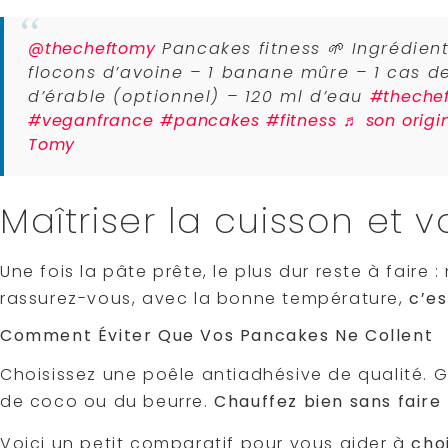
@thecheftomy
Pancakes fitness 🌱 Ingrédien
flocons d’avoine – 1 banane mûre – 1 cas de
d’érable (optionnel) – 120 ml d’eau
#theche
#veganfrance
#pancakes
#fitness
♬ son origi
Tomy
Maîtriser la cuisson et va
Une fois la pâte prête, le plus dur reste à faire 
rassurez-vous, avec la bonne température,
c’es
Comment Éviter Que Vos Pancakes Ne Collent
Choisissez une poêle antiadhésive de qualité. G
de coco ou du beurre.
Chauffez bien sans faire
Voici un petit comparatif pour vous aider à
choi