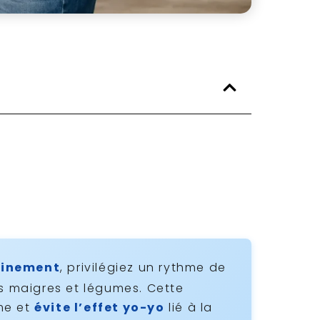
ainement
, privilégiez un rythme de
es maigres et légumes. Cette
me et
évite l’effet yo-yo
lié à la