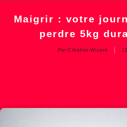
Maigrir : votre jour
perdre 5kg dur
Par
Créatine-Wizard
2