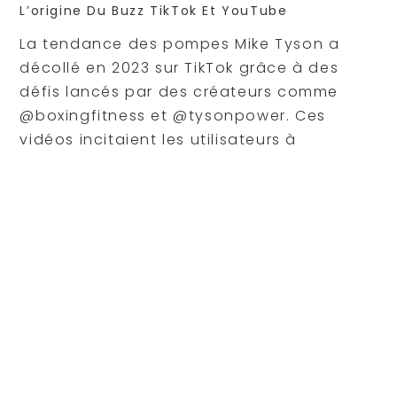
L’origine Du Buzz TikTok Et YouTube
La tendance des pompes Mike Tyson a
décollé en 2023 sur TikTok grâce à des
défis lancés par des créateurs comme
@boxingfitness et @tysonpower. Ces
vidéos incitaient les utilisateurs à
reproduire l’exercice culte du boxeur, avec
un écho immédiat. Mike Tyson, toujours
actif sur les réseaux, a commenté
certaines vidéos, validant la tendance. Ce
mélange de nostalgie et de défi
physique
a conquis des millions de pratiquants.
Popularité des pompes Mike Tyson sur TikTok e
2023
Plateforme
Vidéos
Vues
En
publiées
moyennes
(li