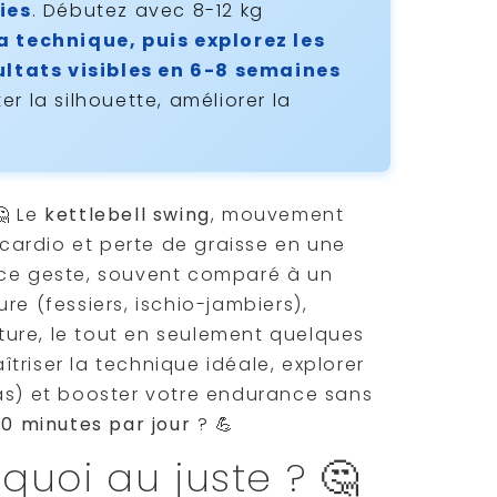
ies
. Débutez avec 8-12 kg
a technique, puis explorez les
ultats visibles en 6-8 semaines
r la silhouette, améliorer la
🤔 Le
kettlebell swing
, mouvement
, cardio et perte de graisse en une
 ce geste, souvent comparé à un
re (fessiers, ischio-jambiers),
ure, le tout en seulement quelques
triser la technique idéale, explorer
ras) et booster votre endurance sans
10 minutes par jour
? 💪
 quoi au juste ? 🤔