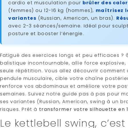
cardio et musculation pour
brûler des calor
(femmes) ou 12-16 kg (hommes),
maîtrisez l
variantes
(Russian, American, un bras).
Rés
avec 2-3 séances/semaine. Idéal pour sculpte
posture et booster l’énergie.
Fatigué des exercices longs et peu efficaces ? 
balistique incontournable, allie force explosive
seule répétition. Vous allez découvrir comment
pendule musculaire, cible votre chaîne postérieu
renforce vos abdominaux et améliore votre post
semaines. Suivez notre guide pas à pas pour maî
ses variantes (Russian, American, swing à un b
risques. Prêt à
transformer votre silhouette en 
Le kettlebell swing, c’est