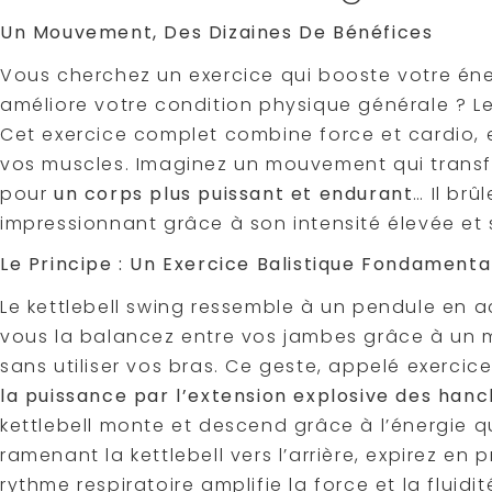
Un Mouvement, Des Dizaines De Bénéfices
Vous cherchez un exercice qui booste votre éner
améliore votre condition physique générale ? Le 
Cet exercice complet combine force et cardio, en
vos muscles. Imaginez un mouvement qui transfo
pour
un corps plus puissant et endurant
… Il br
impressionnant grâce à son intensité élevée et s
Le Principe : Un Exercice Balistique Fondamenta
Le kettlebell swing ressemble à un pendule en act
vous la balancez entre vos jambes grâce à un
sans utiliser vos bras. Ce geste, appelé exerci
la puissance par l’extension explosive des han
kettlebell monte et descend grâce à l’énergie qu
ramenant la kettlebell vers l’arrière, expirez en
rythme respiratoire amplifie la force et la fluidit