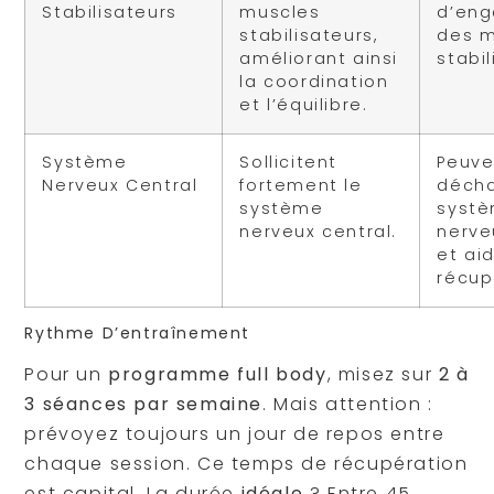
Stabilisateurs
muscles
d’en
stabilisateurs,
des m
améliorant ainsi
stabil
la coordination
et l’équilibre.
Système
Sollicitent
Peuve
Nerveux Central
fortement le
décha
système
syst
nerveux central.
nerve
et aid
récup
Rythme D’entraînement
Pour un
programme full body
, misez sur
2 à
3 séances par semaine
. Mais attention :
prévoyez toujours un jour de repos entre
chaque session. Ce temps de récupération
est capital. La durée
idéale
? Entre 45