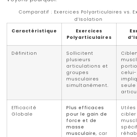
Comparatif : Exercices Polyarticulaires vs. E
d’Isolation
Caractéristique
Exercices
Ex
Polyarticulaires
d’I
Définition
Sollicitent
Cible
plusieurs
muscl
articulations et
porti
groupes
celui-
musculaires
impli
simultanément.
seule
articu
Efficacité
Plus efficaces
Utiles
Globale
pour le gain de
cibler
force et de
musc
masse
spécif
musculaire
, car
réhabi