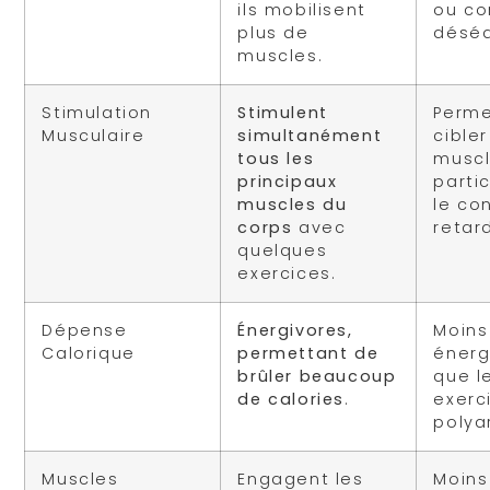
ils mobilisent
ou co
plus de
déséq
muscles.
Stimulation
Stimulent
Perme
Musculaire
simultanément
cibler
tous les
muscl
principaux
partic
muscles du
le co
corps
avec
retard
quelques
exercices.
Dépense
Énergivores,
Moins
Calorique
permettant de
énerg
brûler beaucoup
que l
de calories
.
exerc
polyar
Muscles
Engagent les
Moins