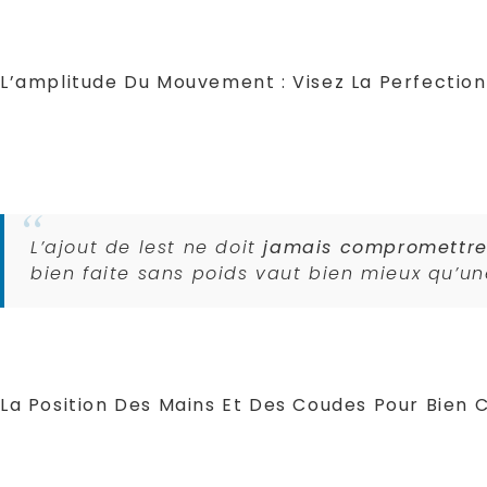
protégeant votre dos
. Un gainage efficace pe
remonter comme un seul bloc.
L’amplitude Du Mouvement : Visez La Perfection
Descendez lentement jusqu’à ce que votre menton
Cette amplitude complète
active davantage les
antérieurs
. Évitez les demi-mouvements qui rédui
L’ajout de lest ne doit
jamais compromettre
bien faite sans poids vaut bien mieux qu’u
La descente contrôlée et la montée explosive c
optimale pour
le développement de la force et d
La Position Des Mains Et Des Coudes Pour Bien C
Fixez vos paumes fermement au sol pour stabili
perpendiculaires au sol, avec les épaules align