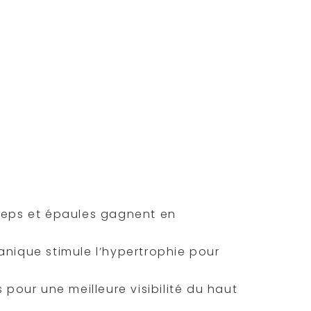
vos muscles
. Fini la routine monotone :
oids (gilet, disques, sac…) pour
des disques sur une barre de
ectif ? Appliquer la surcharge
 augmentant la difficulté. Quand vos
ransforme cet exercice en défi
ut du corps
.
iceps et épaules gagnent en
anique stimule l’hypertrophie pour
 pour une meilleure visibilité du haut