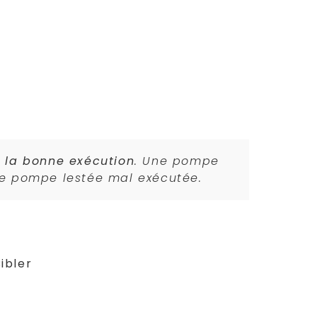
rmet au corps de descendre et
 ou votre torse effleure le sol.
 pectoraux, triceps et deltoïdes
sent l’efficacité. Rappel :
 la bonne exécution
. Une pompe
ne pompe lestée mal exécutée.
réent une tension musculaire
e la définition
.
ibler
ser l’ensemble.
Gardez les avant-bras
ées
sur les phalanges. Pliez les coudes