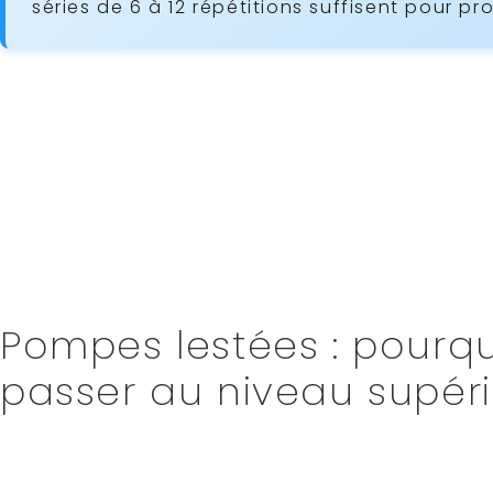
séries de 6 à 12 répétitions suffisent pour pr
Vous stagnez avec les pompes classiques, incap
pompes lestées
sont
LA solution pour booster 
répétitions ne suffisent plus. Concrètement, ce
poids (gilet, disque, sac) pour intensifier l’exe
15-20 pompes parfaites. Contrairement à l’endur
croissance musculaire grâce à la surcharge pro
sculpter un haut du corps puissant. Dans ce gu
testées (gilet, élastiques, poids manuels…), leu
comment progresser sans compromettre votre 
Pompes lestées : pourq
passer au niveau supéri
Vous stagnez aux pompes traditionnelles ? Les 
booster votre progression
. Cet exercice consis