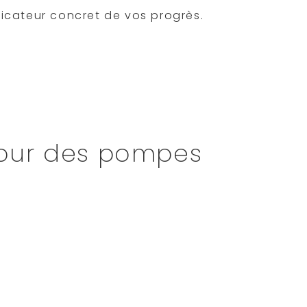
ndicateur concret de vos progrès.
é est la technique. Dès que vous
gné, descente complète), vous êtes
 le geste avant d’ajouter du lest pour
’est votre fondation !
pour des pompes
ent plus écartées
que la largeur des
t avec les pouces orientés vers
ux et vos fessiers pour
maintenir une
ns. Imaginez être une planche de
e l’effort musculaire tout en