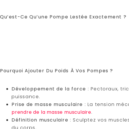
classiques, pour
intensifier l’effort
et
stimuler 
on vous explique tout pour passer un cap !
Qu’est-Ce Qu’une Pompe Lestée Exactement ?
Les pompes lestées sont simples : on ajoute un p
augmenter la résistance
. C’est comme ajouter 
développé couché, mais en poids du corps. L’obj
progressive : forcer les muscles à s’adapter en
pompes classiques deviennent faciles, le lest t
musculaire exigeant, idéal pour
renforcer le ha
Pourquoi Ajouter Du Poids À Vos Pompes ?
Voici
les avantages des pompes lestées
:
Développement de la force
: Pectoraux, tr
puissance.
Prise de masse musculaire
: La tension méc
prendre de la masse musculaire
.
Définition musculaire
: Sculptez vos muscles
du corps.