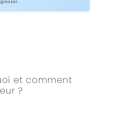
ogresser.
able de franchir un cap ? Les
force et masse musculaire
quand les
tte méthode consiste à ajouter un
rcice, idéal quand vous enchaînez déjà
ance pure, le lestage cible la
gressive – un principe clé pour
ide, découvrez les 4 techniques
rs avantages/solutions pratiques, et
technique 💪
uoi et comment
eur ?
pompes lestées sont la solution pour
te à
ajouter du poids
à vos pompes