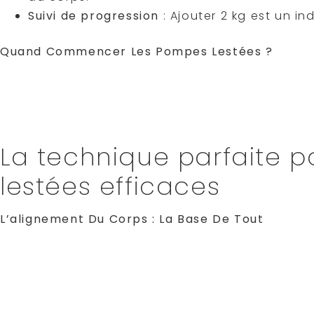
Suivi de progression
: Ajouter 2 kg est un i
Quand Commencer Les Pompes Lestées ?
Pas besoin d’être expert pour s’y mettre ! La cl
enchaînez
15 à 20 pompes parfaites
(corps ali
prêt. Attention : privilégiez la qualité. Maîtrisez
garantir des gains efficaces
. La base solide, c
La technique parfaite 
lestées efficaces
L’alignement Du Corps : La Base De Tout
Commencez par positionner
vos mains légèrem
épaules. Vos doigts doivent pointer vers l’avan
l’intérieur. Contractez fermement vos abdomina
ligne rigide
du sommet de la tête jusqu’aux talo
bois parfaitement droite. Cette stabilité
maximis